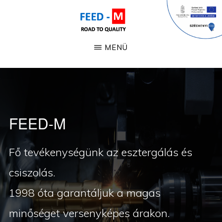
Skip
to
main
FEED-
Fémmegmunkálás
MENÜ
M
content
FEED-M
Fő tevékenységünk az esztergálás és
csiszolás.
1998 óta garantáljuk a magas
minőséget versenyképes árakon.