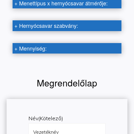
+
Menettípus x hernyócsavar átmérője:
+
Hernyócsavar szabvány:
+
Mennyiség:
Megrendelőlap
Név
(Kötelező)