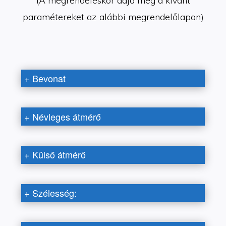
(A megrendeléskor adja meg a kívánt
paramétereket az alábbi megrendelőlapon)
+
Bevonat
+
Névleges átmérő
+
Külső átmérő
+
Szélesség: