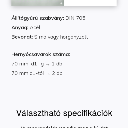
Állítógyűrű szabvány:
DIN 705
Anyag:
Acél
Bevonat:
Sima vagy horganyzott
Hernyócsavarok száma:
70 mm d1-ig → 1 db
70 mm d1-től → 2 db
Választható specifikációk