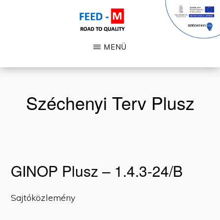
Skip
to
main
FEED-
Fémmegmunkálás
MENÜ
M
content
Széchenyi Terv Plusz
GINOP Plusz – 1.4.3-24/B
Sajtóközlemény